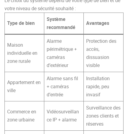
Le choix du système dépend de votre type de bien et de
votre niveau de sécurité souhaité :
Système
Type de bien
Avantages
recommandé
Alarme
Protection des
Maison
périmétrique +
accès,
individuelle en
caméras
dissuasion
zone rurale
d’extérieur
visible
Alarme sans fil
Installation
Appartement en
+ caméras
rapide, peu
ville
d’entrée
invasif
Surveillance des
Commerce en
Vidéosurveillan
zones clients et
zone urbaine
ce IP + alarme
réserves