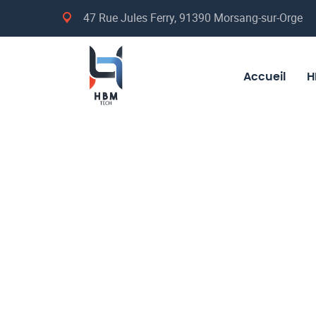
47 Rue Jules Ferry, 91390 Morsang-sur-Orge
Accueil
H