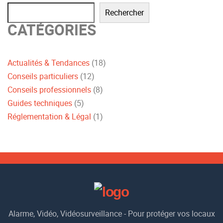
Rechercher
CATÉGORIES
Actualités & Tendances
(18)
Conseils particuliers
(12)
Conseils professionnels
(8)
Guides techniques
(5)
Réglementation & Légal
(1)
Alarme, Vidéo, Vidéosurveillance - Pour protéger vos locaux