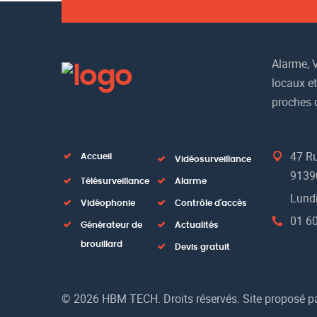
Alarme, V
locaux et
proches 
47 Ru
Accueil
Vidéosurveillance
9139
Télésurveillance
Alarme
Lundi
Vidéophonie
Contrôle d'accès
01 60
Générateur de
Actualités
brouillard
Devis gratuit
© 2026 HBM TECH. Droits réservés. Site proposé p