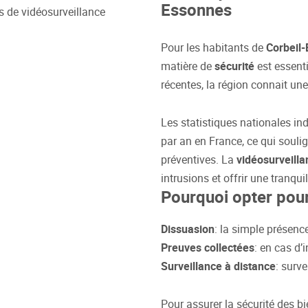
Essonnes
Pour les habitants de
Corbeil
matière de
sécurité
est essenti
récentes, la région connait u
Les statistiques nationales 
par an en France, ce qui soul
préventives. La
vidéosurveilla
intrusions et offrir une tranquil
Pourquoi opter pour
Dissuasion
: la simple présenc
Preuves collectées
: en cas d’
Surveillance à distance
: surv
Pour assurer la sécurité des bi