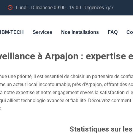
Lundi - Dimanche 09:00 - 19:00 - Urgences 7j/7
HBM-TECH
Services
Nos Installations
FAQ
Co
veillance à Arpajon : expertise e
 une priorité, il est essentiel de choisir un partenaire de confi
 un acteur local incontournable, près d’Arpajon, offrant des so
 à notre expertise et notre engagement envers la satisfaction cl
 qui allient technologie avancée et fiabilité. Découvrez comme
s.
Statistiques sur le