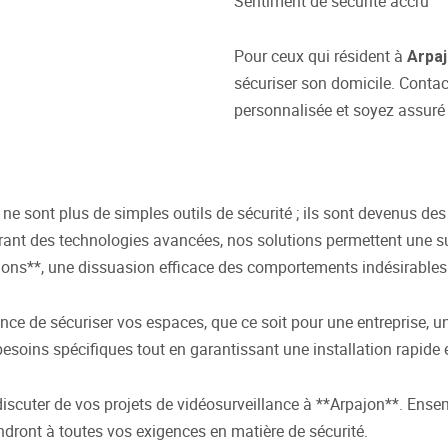
Sentiment de sécurité accru
Pour ceux qui résident à
Arpa
sécuriser son domicile. Conta
personnalisée et soyez assuré q
 sont plus de simples outils de sécurité ; ils sont devenus des 
grant des technologies avancées, nos solutions permettent une su
ions**, une dissuasion efficace des comportements indésirables e
de sécuriser vos espaces, que ce soit pour une entreprise, une
oins spécifiques tout en garantissant une installation rapide et 
discuter de vos projets de vidéosurveillance à **Arpajon**. Ens
ndront à toutes vos exigences en matière de sécurité.