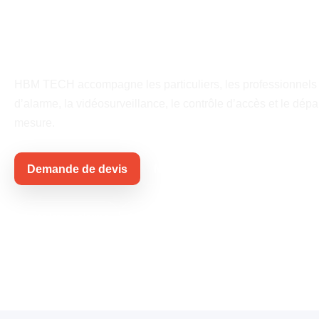
Essonne
HBM TECH accompagne les particuliers, les professionnels et l
d’alarme, la vidéosurveillance, le contrôle d’accès et le dé
mesure.
Demande de devis
Nos solutions
Installateur alarme
Vidéosurveillance
Dépannage rapide