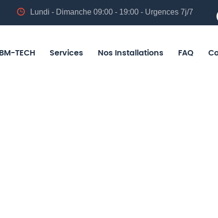
Lundi - Dimanche 09:00 - 19:00 - Urgences 7j/7
BM-TECH
Services
Nos Installations
FAQ
Co
’alarme et
illance en