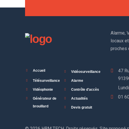
Alarme, V
locaux et
proches 
47 Ru
Accueil
Vidéosurveillance
9139
Télésurveillance
Alarme
Lundi
Vidéophonie
Contrôle d'accès
01 60
Générateur de
Actualités
brouillard
Devis gratuit
© 2026 HBM TECH. Droits réservés. Site proposé 