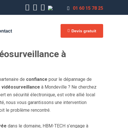
01 60 15 78 25
Devis gratuit
ntact
éosurveillance à
partenaire de
confiance
pour le dépannage de
e
vidéosurveillance
à Mondeville ? Ne cherchez
t en sécurité électronique, est votre allié local
ité, nous vous garantissons une intervention
oit le problème rencontré.
vée
dans le domaine, HBM-TECH s’engage à