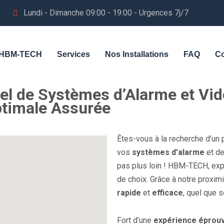
Lundi - Dimanche 09:00 - 19:00 - Urgences 7j/7
HBM-TECH
Services
Nos Installations
FAQ
Co
l de Systèmes d’Alarme et Vid
ptimale Assurée
Êtes-vous à la recherche d’un 
vos
systèmes d’alarme
et d
pas plus loin ! HBM-TECH, exper
de choix. Grâce à notre proxim
rapide
et
efficace
, quel que s
Fort d’une
expérience éprou